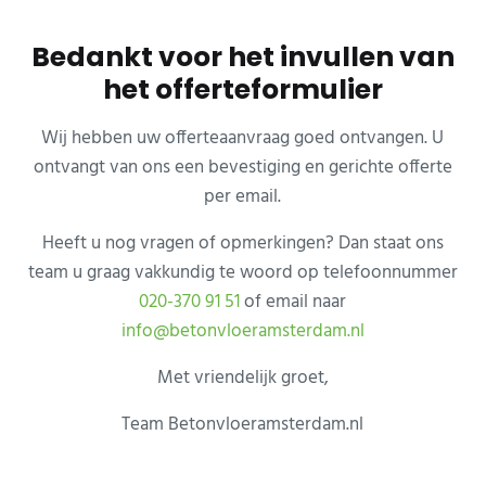
Door naar de hoofd inhoud
Skip to header right navigation
Skip to site footer
Bedankt voor het invullen van
het offerteformulier
Wij hebben uw offerteaanvraag goed ontvangen. U
ontvangt van ons een bevestiging en gerichte offerte
per email.
Heeft u nog vragen of opmerkingen? Dan staat ons
team u graag vakkundig te woord op telefoonnummer
020-370 91 51
of email naar
info@betonvloeramsterdam.nl
Met vriendelijk groet,
Team Betonvloeramsterdam.nl